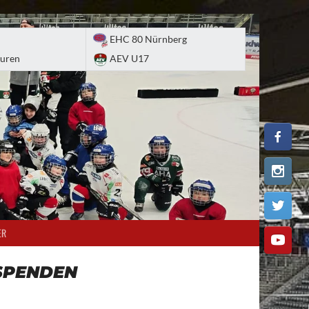
EHC 80 Nürnberg
uren
AEV U17
ER
SPENDEN