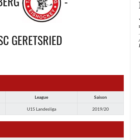
ERG
-
SC GERETSRIED
League
Saison
U15 Landesliga
2019/20