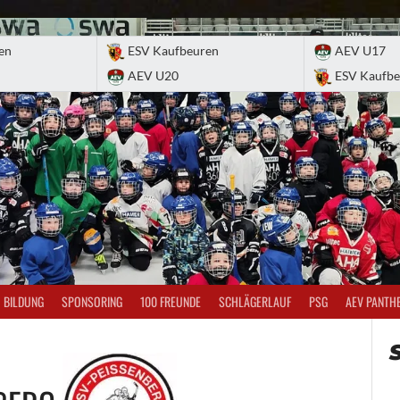
en
ESV Kaufbeuren
AEV U17
AEV U20
ESV Kaufbe
BILDUNG
SPONSORING
100 FREUNDE
SCHLÄGERLAUF
PSG
AEV PANTH