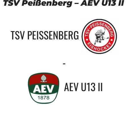
TSV Peißenberg – AEV U13 II
TSV PEISSENBERG
-
AEV U13 II