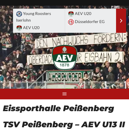
Skip
to
Young Roosters
AEV U20
A
content
Iserlohn
Düsseldorfer EG
D
AEV U20
Eissporthalle Peißenberg
TSV Peißenberg – AEV U13 II