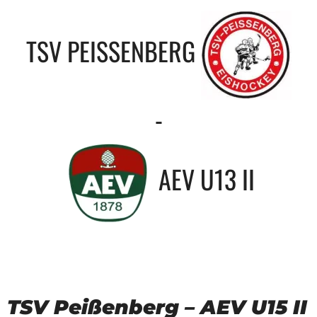
TSV PEISSENBERG
-
AEV U13 II
TSV Peißenberg – AEV U15 II