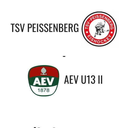
TSV PEISSENBERG
-
AEV U13 II