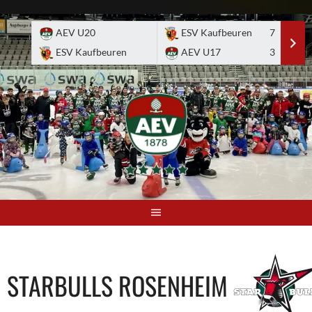
Skip
to
AEV U20
ESV Kaufbeuren
7
E
content
ESV Kaufbeuren
AEV U17
3
A
STARBULLS ROSENHEIM