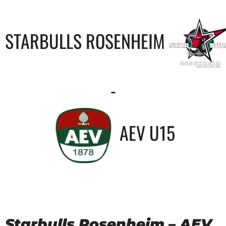
STARBULLS ROSENHEIM
-
AEV U15
Starbulls Rosenheim – AEV