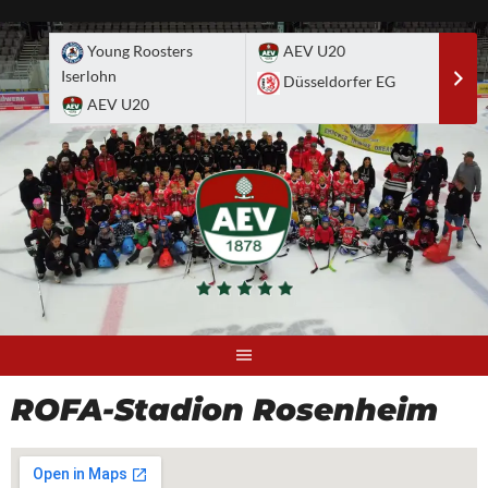
Skip
to
Young Roosters
AEV U20
A
content
Iserlohn
Düsseldorfer EG
D
AEV U20
ROFA-Stadion Rosenheim