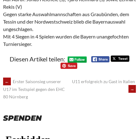
Rekis (V)
Gegen starke Auswahlmannschaften aus Graubünden, dem
Tessin und der Nordwestschweiz blieb die Bayernauswahl
ungeschlagen.
Mit 4 Siegen in 4 Spielen wurden die Bayern unangefochten
Turniersieger.
Diesen Artikel teilen:
POST
←
Erster Saisonsieg unserer
U11 erfolgreich zu Gast in Italien
→
U17 im Testspiel gegen den EHC
NAVIGATION
80 Nürnberg
SPENDEN