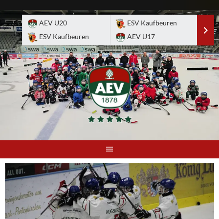
Skip
to
AEV U20
ESV Kaufbeuren
E
content
ESV Kaufbeuren
AEV U17
A