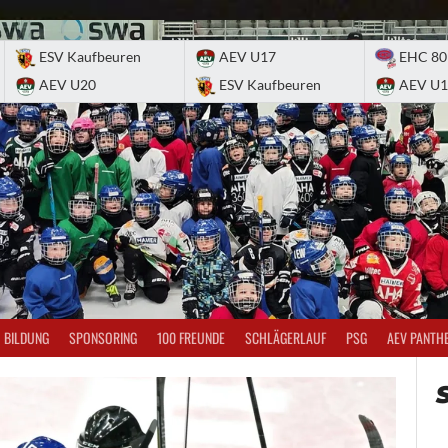
ESV Kaufbeuren
AEV U17
EHC 80
AEV U20
ESV Kaufbeuren
AEV U1
BILDUNG
SPONSORING
100 FREUNDE
SCHLÄGERLAUF
PSG
AEV PANTH