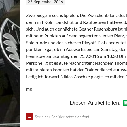
22. September 2016
Zwei Siege in sechs Spielen. Die Zwischenbilanz des D
denn mit Köln, Landshut und Kaufbeuren hatte es 
sich. Und auch der nächste Gegner Regensburg ist n
mit neun Punkten auf dem begehrten vierten Platz, d
Spielrunde und den sicheren Playoff-Platz bedeutet
punkten. Egal, ob im Auswärtsspiel am Samstag, de
Heimspiel am Sonntag, den 25.9.2016 um 18.30 Uhr
Personell gibt es gute Nachrichten: Nachdem Thomas
mittrainieren konnten hat der Trainer die volle Ausw
Lediglich Torwart Niklas Zoschke plagt sich mit d
mb
Diesen Artikel teilen:
POST
←
Serie der Schüler setzt sich fort