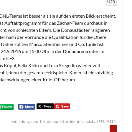
U20
NL-Teams ist besser als sie auf den ersten Blick erscheint,
das Auftaktprogramm für das Zachar-Team durchaus in
icht von schlechten Eltern. Die Donaustädter rangieren
er nach der Vorrunde die Qualifikation für die Obere
. Daher sollten Marco Sternheimer und Co. tunlichst
n 24.9.2016 um 15.00 Uhr in der Donauarena oder im
 im CFS.
 Köppl, Felix Klein und Luca Szegedin wieder voll
ahl, denn der gesamte Feldspieler-Kader ist einsatzfähig.
en Nachwirkungen einer Knie-OP herum.
Einladung zum 1. Stützpunktturnier in Landshut U13/U14
→