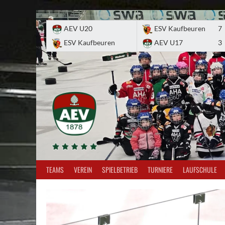
Skip
to
AEV U20
ESV Kaufbeuren
7
content
ESV Kaufbeuren
AEV U17
3
TEAMS
VEREIN
SPIELBETRIEB
TURNIERE
LAUFSCHULE