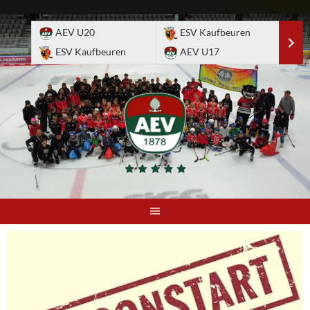
Skip
to
AEV U20
ESV Kaufbeuren
E
content
ESV Kaufbeuren
AEV U17
A