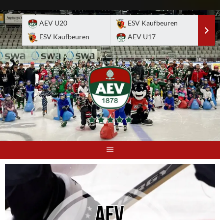
Skip
to
AEV U20
ESV Kaufbeuren
E
content
ESV Kaufbeuren
AEV U17
A