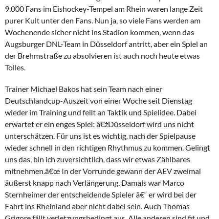
9.000 Fans im Eishockey-Tempel am Rhein waren lange Zeit
purer Kult unter den Fans. Nun ja, so viele Fans werden am
Wochenende sicher nicht ins Stadion kommen, wenn das
Augsburger DNL-Team in Düsseldorf antritt, aber ein Spiel an
der Brehmstraße zu absolvieren ist auch noch heute etwas
Tolles.
Trainer Michael Bakos hat sein Team nach einer
Deutschlandcup-Auszeit von einer Woche seit Dienstag
wieder im Training und feilt an Taktik und Spielidee. Dabei
erwartet er ein enges Spiel: â€žDüsseldorf wird uns nicht
unterschätzen. Für uns ist es wichtig, nach der Spielpause
wieder schnell in den richtigen Rhythmus zu kommen. Gelingt
uns das, bin ich zuversichtlich, dass wir etwas Zählbares
mitnehmen.â€œ In der Vorrunde gewann der AEV zweimal
äußerst knapp nach Verlängerung. Damals war Marco
Sternheimer der entscheidende Spieler â€“ er wird bei der
Fahrt ins Rheinland aber nicht dabei sein. Auch Thomas
Grigore fällt verletzungsbedingt aus. Alle anderen sind fit und