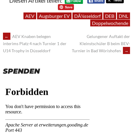
Diesen Artikel teilen:
AEV
Augsburger EV
DÃ¼sseldorf
DEB
DNL
Doppelwochende
POST
←
AEV Knaben belegen
Gelungener Auftakt der
Kleinstschüler B beim BEV-
interims Platz 4 nach Turnier 1 der
NAVIGATION
Turnier in Bad Wörishofen
→
U14 Trophy in Düsseldorf
SPENDEN