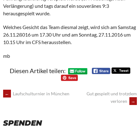
Verlängerung) und tags darauf ein souveränes 9:3
herausgespielt wurde.
Welches Gesicht das Team diesmal zeigt, wird sich am Samstag
26.11.2ß016 um 17.30 Uhr und am Sonntag, 27.11.2016 um
10.15 Uhr im CFS herausstellen.
mb
Diesen Artikel teilen:
POST
←
Laufschulturnier in München
Gut gespielt und trotzdem
verloren
→
NAVIGATION
SPENDEN