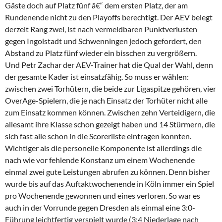
Gäste doch auf Platz fünf â€“ dem ersten Platz, der am
Rundenende nicht zu den Playoffs berechtigt. Der AEV belegt
derzeit Rang zwei, ist nach vermeidbaren Punktverlusten
gegen Ingolstadt und Schwenningen jedoch gefordert, den
Abstand zu Platz fünf wieder ein bisschen zu vergrößern.
Und Petr Zachar der AEV-Trainer hat die Qual der Wahl, denn
der gesamte Kader ist einsatzfähig. So muss er wählen:
zwischen zwei Torhütern, die beide zur Ligaspitze gehören, vier
OverAge-Spielern, die je nach Einsatz der Torhüter nicht alle
zum Einsatz kommen können. Zwischen zehn Verteidigern, die
allesamt ihre Klasse schon gezeigt haben und 14 Stürmern, die
sich fast alle schon in die Scorerliste eintragen konnten.
Wichtiger als die personelle Komponente ist allerdings die
nach wie vor fehlende Konstanz um einem Wochenende
einmal zwei gute Leistungen abrufen zu können. Denn bisher
wurde bis auf das Auftaktwochenende in Köln immer ein Spiel
pro Wochenende gewonnen und eines verloren. So war es
auch in der Vorrunde gegen Dresden als einmal eine 3:0-
Führung leichtfertig verspielt wurde (3:4 Niederlage nach