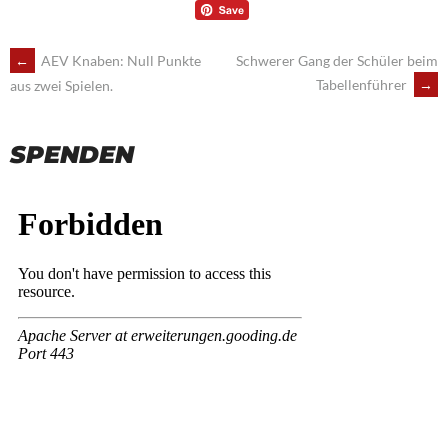
POST
←
AEV Knaben: Null Punkte
Schwerer Gang der Schüler beim
Tabellenführer
→
aus zwei Spielen.
NAVIGATION
SPENDEN