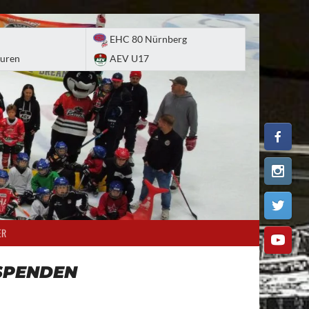
EHC 80 Nürnberg
uren
AEV U17
ER
SPENDEN