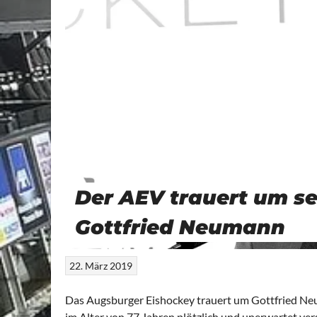
Der AEV trauert um s
Gottfried Neumann
22. März 2019
Das Augsburger Eishockey trauert um Gottfried Ne
im Alter von 77 Jahren plötzlich und unerwartet ver