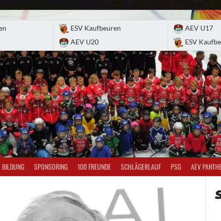
en
ESV Kaufbeuren
AEV U17
AEV U20
ESV Kaufbe
BILDUNG
SPONSORING
100 FREUNDE
SCHLÄGERLAUF
PSG
AEV PANTH