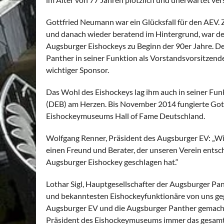
Gottfried Neumann war ein Glücksfall für den AEV. 
und danach wieder beratend im Hintergrund, war der
Augsburger Eishockeys zu Beginn der 90er Jahre. D
Panther in seiner Funktion als Vorstandsvorsitzend
wichtiger Sponsor.
Das Wohl des Eishockeys lag ihm auch in seiner Fu
(DEB) am Herzen. Bis November 2014 fungierte Got
Eishockeymuseums Hall of Fame Deutschland.
Wolfgang Renner, Präsident des Augsburger EV: „Wir
einen Freund und Berater, der unseren Verein entsc
Augsburger Eishockey geschlagen hat.“
Lothar Sigl, Hauptgesellschafter der Augsburger Pa
und bekanntesten Eishockeyfunktionäre von uns geg
Augsburger EV und die Augsburger Panther gemacht,
Präsident des Eishockeymuseums immer das gesamte