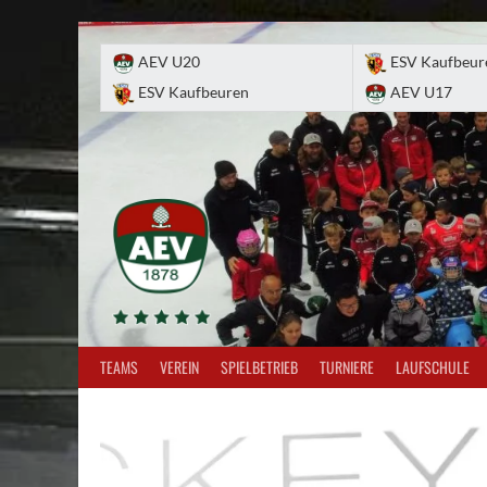
Skip
to
AEV U20
ESV Kaufbeur
content
ESV Kaufbeuren
AEV U17
TEAMS
VEREIN
SPIELBETRIEB
TURNIERE
LAUFSCHULE