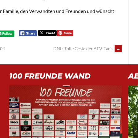
ner Familie, den Verwandten und Freunden und wünscht
/04
DNL: Tolle Geste der AEV-Fans
→
100 FREUNDE WAND
A