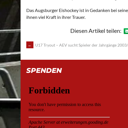
Das Augsburger Eishockey ist in Gedanken bei sei
ihnen viel Kraft in ihrer Trauer.
Diesen Artikel teilen:
POST
←
U17 Tryout – AEV sucht Spieler der Jahrgänge 2003
NAVIGATION
SPENDEN