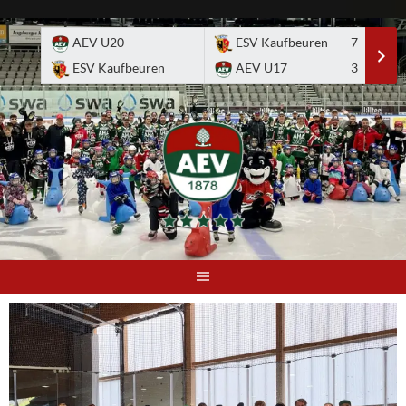
Skip
to
AEV U20
ESV Kaufbeuren
7
E
content
ESV Kaufbeuren
AEV U17
3
A