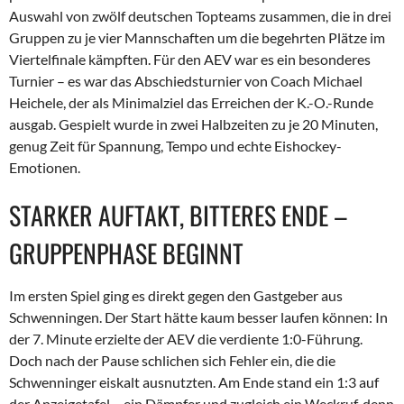
Auswahl von zwölf deutschen Topteams zusammen, die in drei
Gruppen zu je vier Mannschaften um die begehrten Plätze im
Viertelfinale kämpften. Für den AEV war es ein besonderes
Turnier – es war das Abschiedsturnier von Coach Michael
Heichele, der als Minimalziel das Erreichen der K.-O.-Runde
ausgab. Gespielt wurde in zwei Halbzeiten zu je 20 Minuten,
genug Zeit für Spannung, Tempo und echte Eishockey-
Emotionen.
STARKER AUFTAKT, BITTERES ENDE –
GRUPPENPHASE BEGINNT
Im ersten Spiel ging es direkt gegen den Gastgeber aus
Schwenningen. Der Start hätte kaum besser laufen können: In
der 7. Minute erzielte der AEV die verdiente 1:0-Führung.
Doch nach der Pause schlichen sich Fehler ein, die die
Schwenninger eiskalt ausnutzten. Am Ende stand ein 1:3 auf
der Anzeigetafel – ein Dämpfer und zugleich ein Weckruf, denn