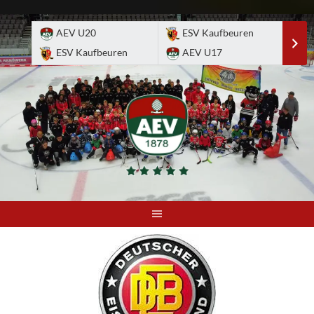
Skip
to
AEV U20
ESV Kaufbeuren
E
content
ESV Kaufbeuren
AEV U17
A