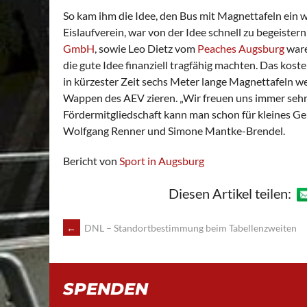
So kam ihm die Idee, den Bus mit Magnettafeln ein 
Eislaufverein, war von der Idee schnell zu begeiste
GmbH
, sowie Leo Dietz vom
Peaches Augsburg
ware
die gute Idee finanziell tragfähig machten. Das kos
in kürzester Zeit sechs Meter lange Magnettafeln w
Wappen des AEV zieren. „Wir freuen uns immer sehr,
Fördermitgliedschaft kann man schon für kleines Gel
Wolfgang Renner und Simone Mantke-Brendel.
Bericht von
Sport in Augsburg
Diesen Artikel teilen:
POST
←
DNL – Standortbestimmung beim Tabellenzweiten
NAVIGATION
SPENDEN