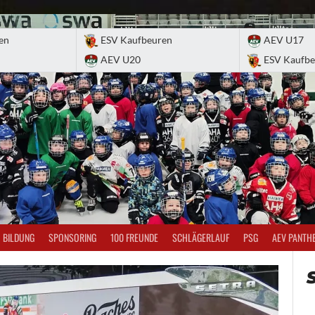
en
ESV Kaufbeuren
AEV U17
AEV U20
ESV Kaufbe
BILDUNG
SPONSORING
100 FREUNDE
SCHLÄGERLAUF
PSG
AEV PANTH