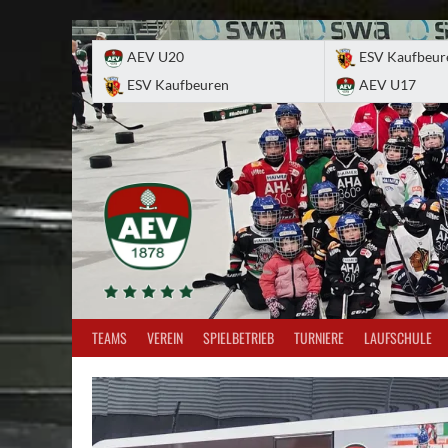
Skip
to
AEV U20
ESV Kaufbeur
content
ESV Kaufbeuren
AEV U17
TEAMS
VEREIN
SPIELBETRIEB
TURNIERE
LAUFSCHULE