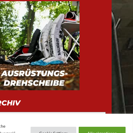
RCHIV
iv
che