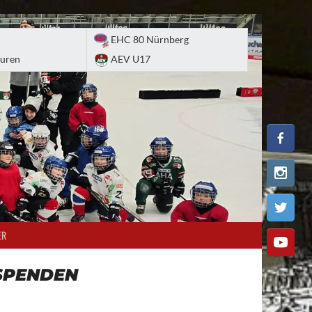
EHC 80 Nürnberg
uren
AEV U17
ER
SPENDEN