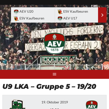
Skip
to
AEV U20
ESV Kaufbeuren
E
content
ESV Kaufbeuren
AEV U17
A
U9 LKA – Gruppe 5 – 19/20
19. Oktober 2019