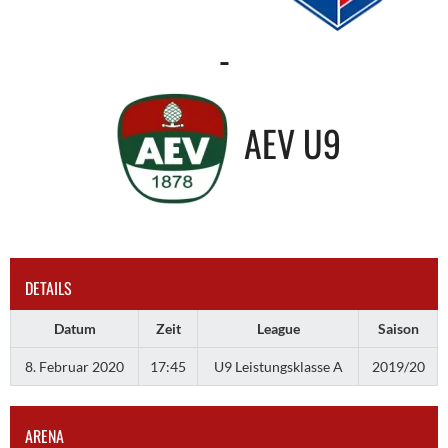
-
AEV U9
DETAILS
Datum
Zeit
League
Saison
8. Februar 2020
17:45
U9 Leistungsklasse A
2019/20
ARENA