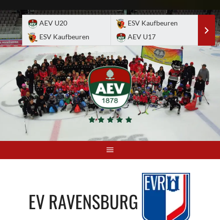
Skip
to
AEV U20
ESV Kaufbeuren
E
content
ESV Kaufbeuren
AEV U17
A
EV RAVENSBURG