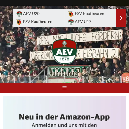
Skip
to
AEV U20
ESV Kaufbeuren
E
content
ESV Kaufbeuren
AEV U17
A