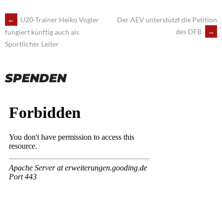
POST
←
U20-Trainer Heiko Vogler
Der AEV unterstützt die Petition
des DFB
→
fungiert künftig auch als
NAVIGATION
Sportlicher Leiter
SPENDEN