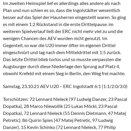
Im zweiten Heimspiel lief es allerdings alles andere als nach
Plan und nun schien es so, dass die Ingolstädter wesentlich
besser auf das Spiel der Hausherren eingestellt waren. So ging
es mit einem 1:2 Rückstand in die erste Drittelpause. im
weiteren Spielverlauf ließ der ERC nicht mehr viel zu und die
wenigen Chancen des AEV wurden nicht genutzt. Im
Gegenteil, so war die U20 immer öfter im eigenen Drittel
eingeschnürt und lag nach dem Mitteldrittel mit 1:5 zurück.
Das letzte Drittel blieb torlos und so musste verpassten die
Augsburger durch diese Niederlage den Sprung auf Platz 4,
obwohl Krefeld mit einem Sieg in Berlin, den Weg frei machte.
Samstag, 23.10.21 AEV U20 – ERC Ingolstadt 6:1 (1:1/2:0/3:0)
Torschützen: 72 Lennard Nieleck (97 Ludwig Danzer, 23 Pascal
Dopatka), 28 Marco Niewollik (25 Lukas Möckl, 23 Pascal
Dopatka), 72 Lennard Nieleck (55 Dennis Dietmann, 47 Matej
Petretic), 86 Quirin Spies (47 Matej Petretic, 97 Ludwig
Danzer), 15 Kevin Schinko (72 Lennard Nieleck, 77 Philip