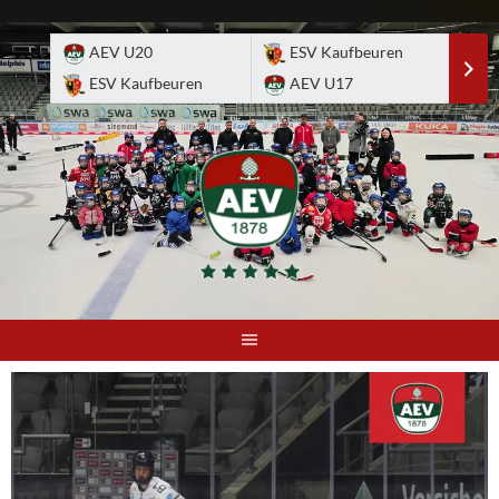
Skip
to
AEV U20
ESV Kaufbeuren
E
content
ESV Kaufbeuren
AEV U17
A