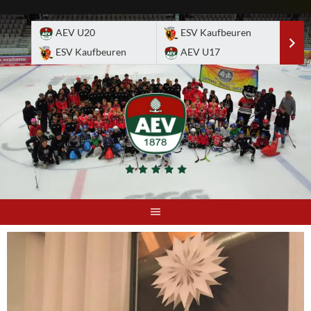
Skip
to
AEV U20
ESV Kaufbeuren
E
content
ESV Kaufbeuren
AEV U17
A