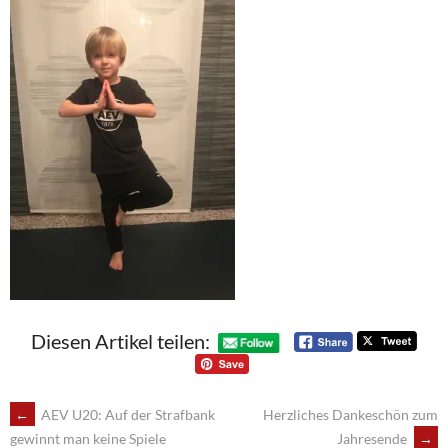
Diesen Artikel teilen:
POST
←
AEV U20: Auf der Strafbank
Herzliches Dankeschön zum
Jahresende
→
gewinnt man keine Spiele