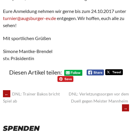
Eure Anmeldung nehmen wir gerne bis zum 24.10.2017 unter
turnier@augsburger-ev.de
entgegen. Wir hoffen, euch alle zu
sehen!
Mit sportlichen Grüßen
Simone Mantke-Brendel
stv. Präsidentin
Diesen Artikel teilen:
POST
←
DNL: Trainer Bakos bricht
DNL: Verletzungssorgen vor dem
Duell gegen Meister Mannheim
Spiel ab
NAVIGATION
→
SPENDEN