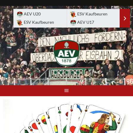
Skip
to
AEV U20
ESV Kaufbeuren
E
content
ESV Kaufbeuren
AEV U17
A