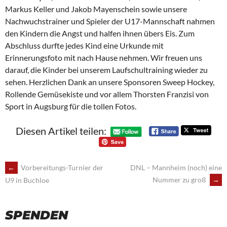
Markus Keller und Jakob Mayenschein sowie unsere
Nachwuchstrainer und Spieler der U17-Mannschaft nahmen
den Kindern die Angst und halfen ihnen übers Eis. Zum
Abschluss durfte jedes Kind eine Urkunde mit
Erinnerungsfoto mit nach Hause nehmen. Wir freuen uns
darauf, die Kinder bei unserem Laufschultraining wieder zu
sehen. Herzlichen Dank an unsere Sponsoren Sweep Hockey,
Rollende Gemüsekiste und vor allem Thorsten Franzisi von
Sport in Augsburg für die tollen Fotos.
Diesen Artikel teilen:
POST
←
Vorbereitungs-Turnier der
DNL – Mannheim (noch) eine
Nummer zu groß
→
U9 in Buchloe
NAVIGATION
SPENDEN