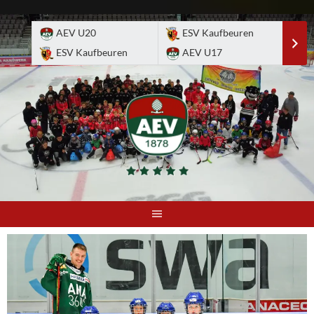
Skip
to
AEV U20
ESV Kaufbeuren
E
content
ESV Kaufbeuren
AEV U17
A