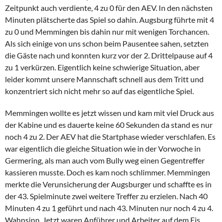
Zeitpunkt auch verdiente, 4 zu 0 für den AEV. In den nächsten
Minuten plätscherte das Spiel so dahin. Augsburg führte mit 4
zu 0 und Memmingen bis dahin nur mit wenigen Torchancen.
Als sich einige von uns schon beim Pausentee sahen, setzten
die Gäste nach und konnten kurz vor der 2. Drittelpause auf 4
zu 1 verkürzen. Eigentlich keine schwierige Situation, aber
leider kommt unsere Mannschaft schnell aus dem Tritt und
konzentriert sich nicht mehr so auf das eigentliche Spiel.
Memmingen wollte es jetzt wissen und kam mit viel Druck aus
der Kabine und es dauerte keine 60 Sekunden da stand es nur
noch 4 zu 2. Der AEV hat die Startphase wieder verschlafen. Es
war eigentlich die gleiche Situation wie in der Vorwoche in
Germering, als man auch vom Bully weg einen Gegentreffer
kassieren musste. Doch es kam noch schlimmer. Memmingen
merkte die Verunsicherung der Augsburger und schaffte es in
der 43. Spielminute zwei weitere Treffer zu erzielen. Nach 40
Minuten 4 zu 1 geführt und nach 43. Minuten nur noch 4 zu 4.
Wahnsinn. Jetzt waren Anführer und Arbeiter auf dem Eis