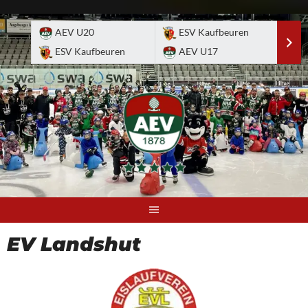
Skip
to
AEV U20
ESV Kaufbeuren
E
content
ESV Kaufbeuren
AEV U17
A
EV Landshut