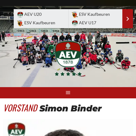
Skip
to
AEV U20
ESV Kaufbeuren
E
content
ESV Kaufbeuren
AEV U17
A
VORSTAND
Simon Binder