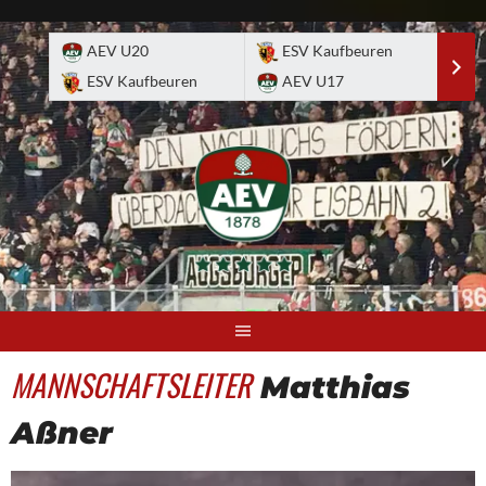
Skip
to
AEV U20
ESV Kaufbeuren
E
content
ESV Kaufbeuren
AEV U17
A
MANNSCHAFTSLEITER
Matthias
Aßner