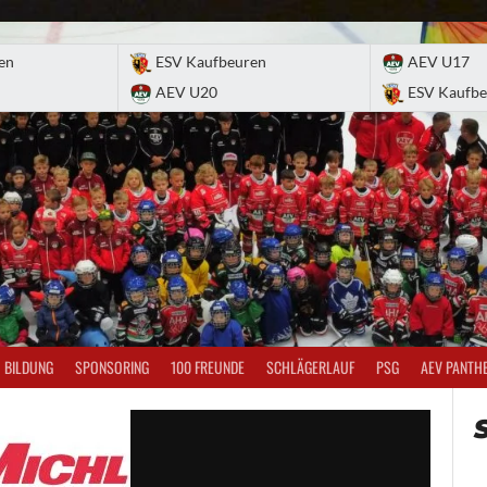
en
ESV Kaufbeuren
AEV U17
AEV U20
ESV Kaufbe
BILDUNG
SPONSORING
100 FREUNDE
SCHLÄGERLAUF
PSG
AEV PANTH