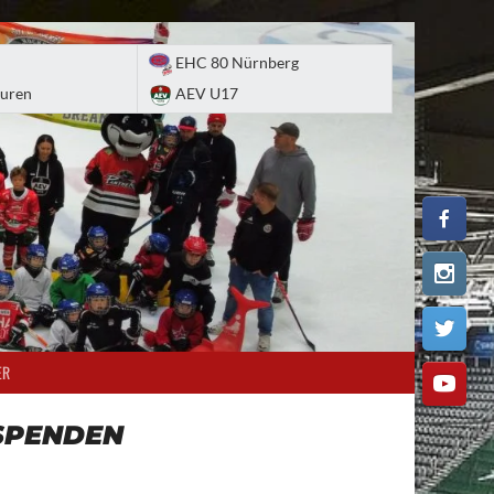
EHC 80 Nürnberg
uren
AEV U17
ER
SPENDEN