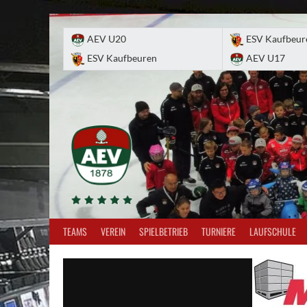
Skip
to
AEV U20
ESV Kaufbeur
content
ESV Kaufbeuren
AEV U17
TEAMS
VEREIN
SPIELBETRIEB
TURNIERE
LAUFSCHULE