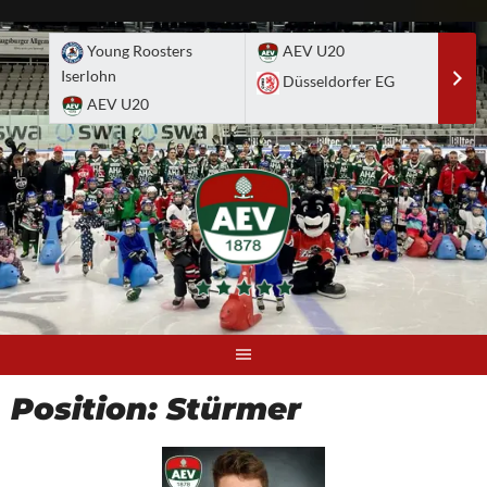
Skip
to
Young Roosters
AEV U20
A
content
Iserlohn
Düsseldorfer EG
D
AEV U20
Position:
Stürmer