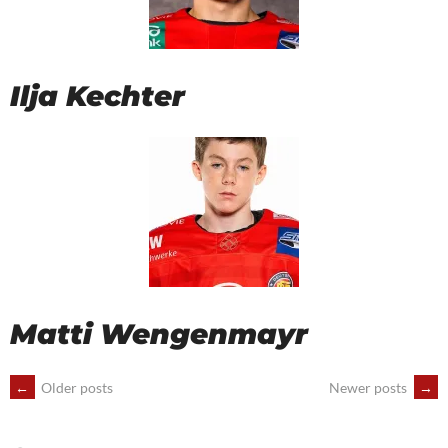
Ilja Kechter
Matti Wengenmayr
POSTS
←
Older posts
Newer posts
→
NAVIGATION