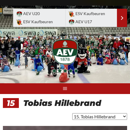
Skip
to
AEV U20
ESV Kaufbeuren
E
content
ESV Kaufbeuren
AEV U17
A
15
Tobias Hillebrand