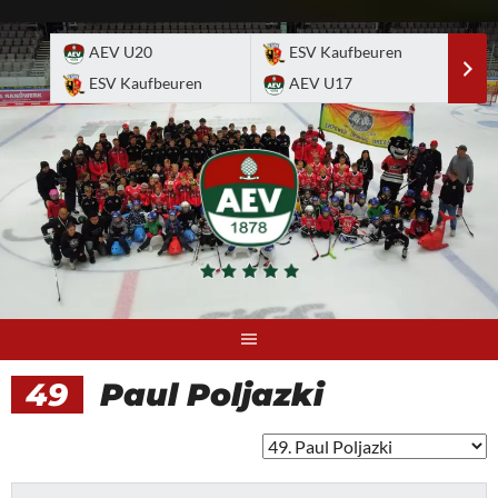
Skip
to
AEV U20
ESV Kaufbeuren
E
content
ESV Kaufbeuren
AEV U17
A
49
Paul Poljazki