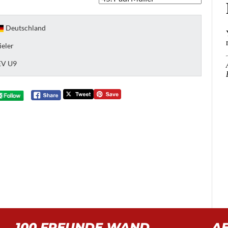
Deutschland
ieler
EV U9
100 FREUNDE WAND
A