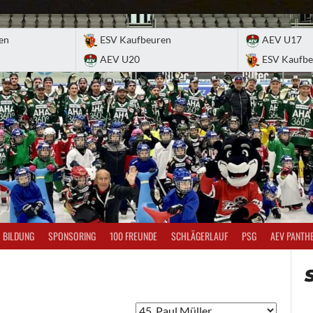
en
ESV Kaufbeuren
AEV U17
AEV U20
ESV Kaufbe
BILDUNG
SPONSORING
100 FREUNDE
SCHLÄGERLAUF
PSG
AEV PANTH