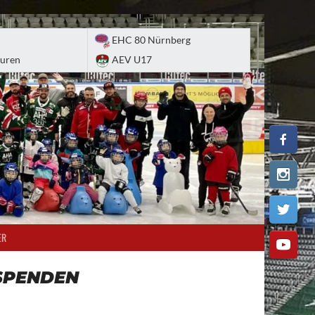
EHC 80 Nürnberg
uren
AEV U17
ER
SPENDEN