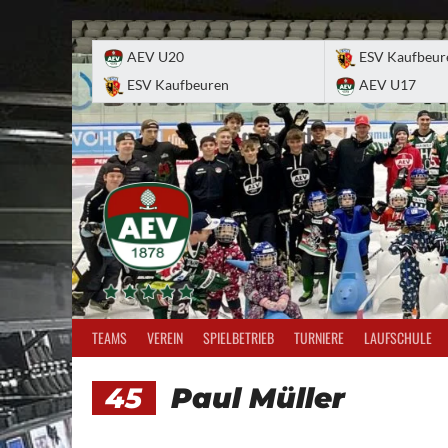
Skip
to
AEV U20
ESV Kaufbeur
content
ESV Kaufbeuren
AEV U17
TEAMS
VEREIN
SPIELBETRIEB
TURNIERE
LAUFSCHULE
45
Paul Müller