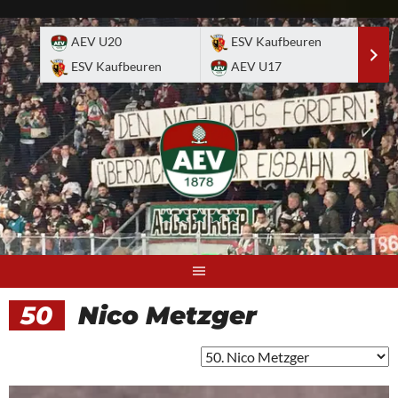
Skip
to
AEV U20
ESV Kaufbeuren
E
content
ESV Kaufbeuren
AEV U17
A
50
Nico Metzger