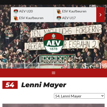
Skip
to
AEV U20
ESV Kaufbeuren
E
content
ESV Kaufbeuren
AEV U17
A
54
Lenni Mayer