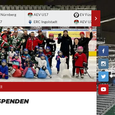
 Nürnberg
AEV U17
EV Füssen
7
ERC Ingolstadt
AEV U20
ER
SPENDEN