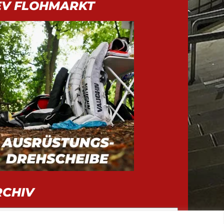
EV FLOHMARKT
RCHIV
iv