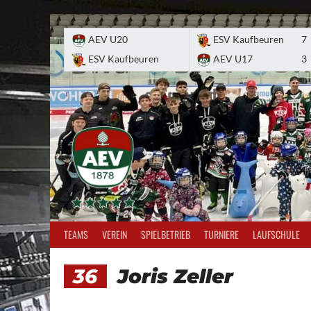
Skip
to
AEV U20
ESV Kaufbeuren
7
content
ESV Kaufbeuren
AEV U17
3
TEAMS
VEREIN
SPIELBETRIEB
TURNIERE
LAUFSCHULE
36
Joris Zeller