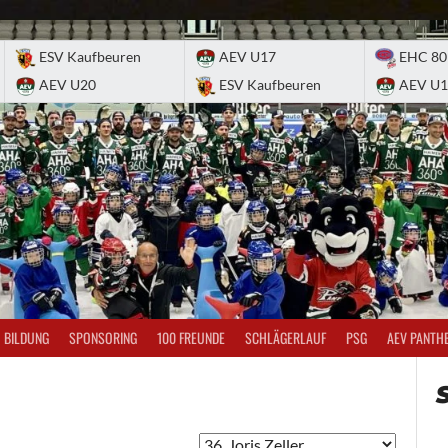
ESV Kaufbeuren
AEV U17
EHC 80
AEV U20
ESV Kaufbeuren
AEV U1
BILDUNG
SPONSORING
100 FREUNDE
SCHLÄGERLAUF
PSG
AEV PANTH