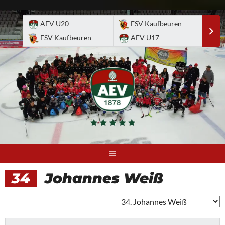
Skip
to
AEV U20
ESV Kaufbeuren
E
content
ESV Kaufbeuren
AEV U17
A
34
Johannes Weiß