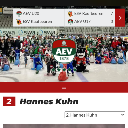
Skip
to
AEV U20
ESV Kaufbeuren
7
E
content
ESV Kaufbeuren
AEV U17
3
A
2
Hannes Kuhn