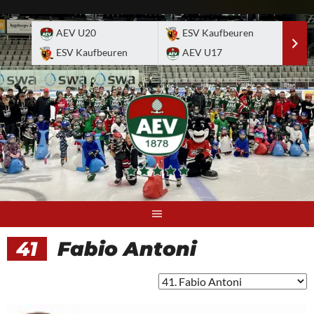
Skip
to
AEV U20
ESV Kaufbeuren
E
content
ESV Kaufbeuren
AEV U17
A
41
Fabio Antoni