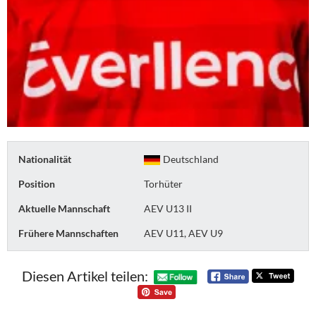
Nationalität
Deutschland
Position
Torhüter
Aktuelle Mannschaft
AEV U13 II
Frühere Mannschaften
AEV U11, AEV U9
Diesen Artikel teilen: