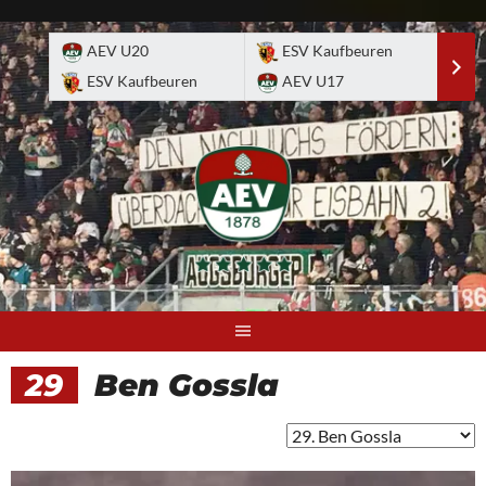
Skip
to
AEV U20
ESV Kaufbeuren
E
content
ESV Kaufbeuren
AEV U17
A
29
Ben Gossla