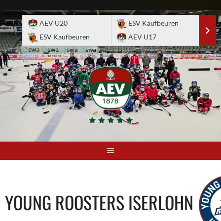
Skip
to
AEV U20
ESV Kaufbeuren
E
content
ESV Kaufbeuren
AEV U17
A
YOUNG ROOSTERS ISERLOHN