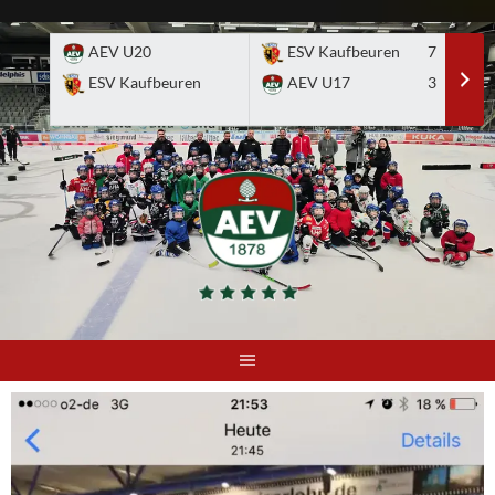
Skip
to
AEV U20
ESV Kaufbeuren
7
E
content
ESV Kaufbeuren
AEV U17
3
A