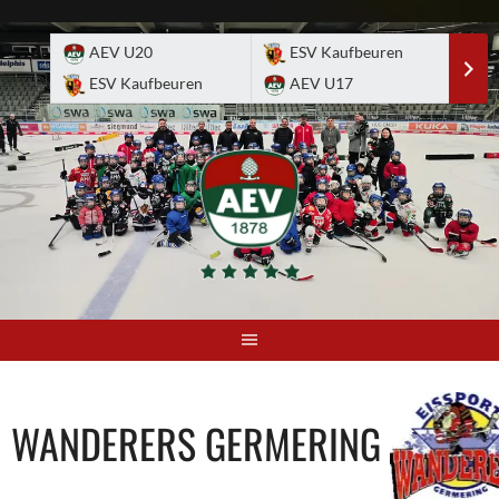
Skip
to
AEV U20
ESV Kaufbeuren
E
content
ESV Kaufbeuren
AEV U17
A
WANDERERS GERMERING