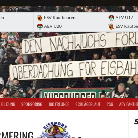
en
ESV Kaufbeuren
AEV U17
AEV U20
ESV Kaufbe
BILDUNG
SPONSORING
100 FREUNDE
SCHLÄGERLAUF
PSG
AEV PANTH
RMERING
-