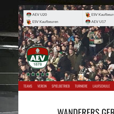
Skip
to
AEV U20
ESV Kaufbeur
content
ESV Kaufbeuren
AEV U17
TEAMS
VEREIN
SPIELBETRIEB
TURNIERE
LAUFSCHULE
WANDERERS GE