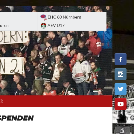
EHC 80 Nürnberg
uren
AEV U17
ER
SPENDEN