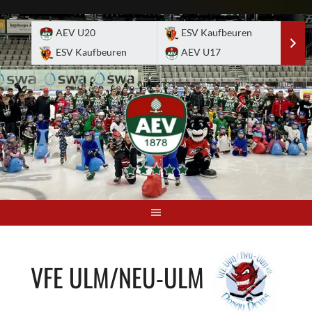
Skip
to
AEV U20
ESV Kaufbeuren
E
content
ESV Kaufbeuren
AEV U17
A
VFE ULM/NEU-ULM