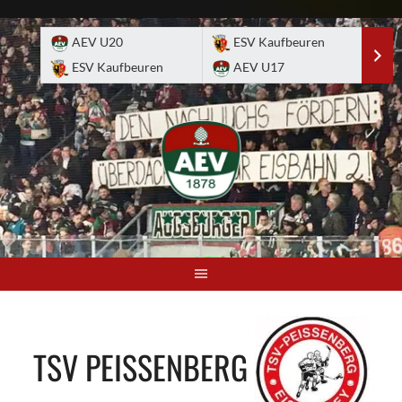
Skip
to
AEV U20
ESV Kaufbeuren
E
content
ESV Kaufbeuren
AEV U17
A
TSV PEISSENBERG