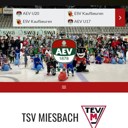
Skip
to
AEV U20
ESV Kaufbeuren
E
content
ESV Kaufbeuren
AEV U17
A
TSV MIESBACH