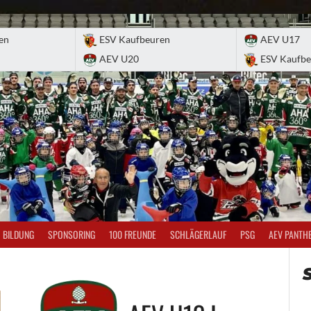
en
ESV Kaufbeuren
AEV U17
AEV U20
ESV Kaufbe
BILDUNG
SPONSORING
100 FREUNDE
SCHLÄGERLAUF
PSG
AEV PANTH