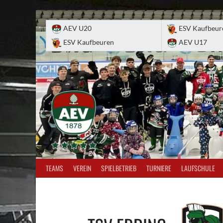
Skip
to
AEV U20
ESV Kaufbeur
content
ESV Kaufbeuren
AEV U17
TEAMS
VEREIN
SPIELBETRIEB
TURNIERE
LAUFSCHULE