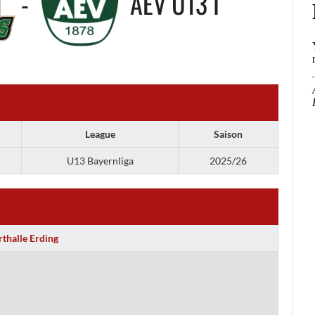
-
AEV U13 I
League
Saison
U13 Bayernliga
2025/26
rthalle Erding