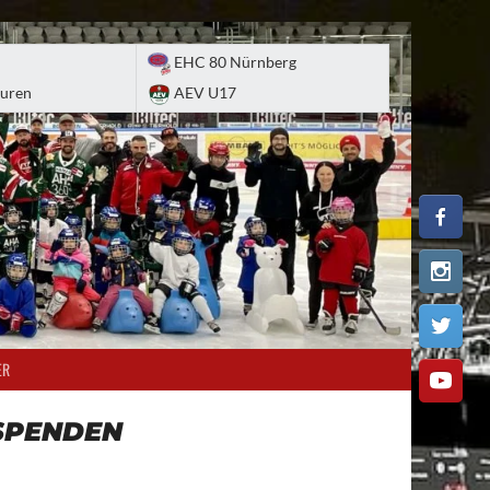
EHC 80 Nürnberg
uren
AEV U17
ER
SPENDEN