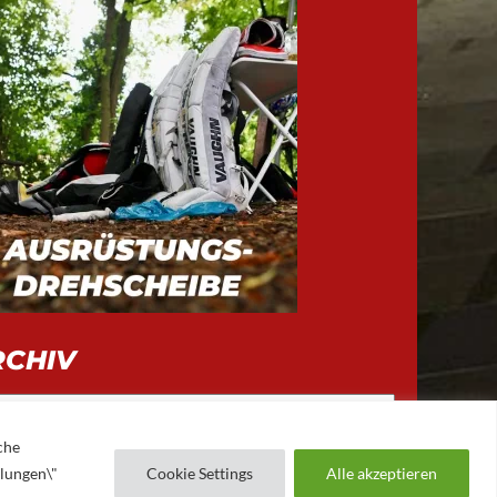
RCHIV
iv
che
llungen\"
Cookie Settings
Alle akzeptieren
AUGSBURGER EV