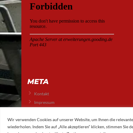
META
Kontakt
Impressum
Datenschutz
Wir verwenden Cookies auf unserer Website, um Ihnen die relevante
wiederholen. Indem Sie auf „Alle akzeptieren“ klicken, stimmen Sie
© 2026 AUGSBURGER EISLAUFVEREIN E.V.