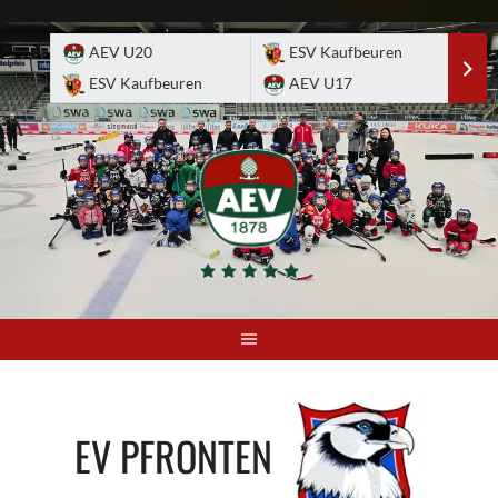
Skip
to
AEV U20
ESV Kaufbeuren
E
content
ESV Kaufbeuren
AEV U17
A
EV PFRONTEN