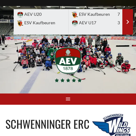
Skip
to
AEV U20
ESV Kaufbeuren
7
E
content
ESV Kaufbeuren
AEV U17
3
A
SCHWENNINGER ERC