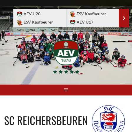
Skip
to
AEV U20
ESV Kaufbeuren
E
content
ESV Kaufbeuren
AEV U17
A
SC REICHERSBEUREN