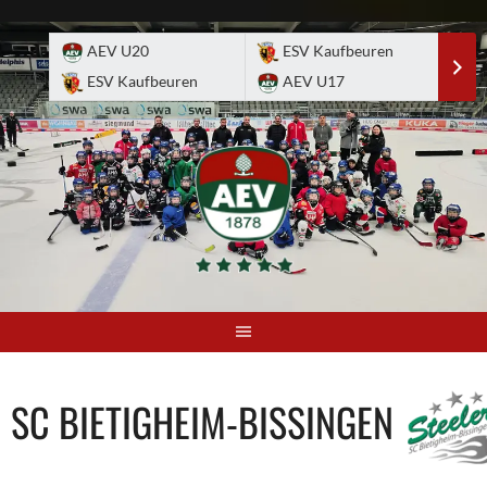
Skip
to
AEV U20
ESV Kaufbeuren
E
content
ESV Kaufbeuren
AEV U17
A
SC BIETIGHEIM-BISSINGEN